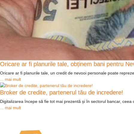
Oricare ar fi planurile tale, obținem bani pentru N
Oricare ar fi planurile tale, un credit de nevooi personale poate reprezen
... mai mult
Broker de credite, partenerul tău de incredere!
Digitalizarea începe să fie tot mai prezentă și în sectorul bancar, ceea c
... mai mult