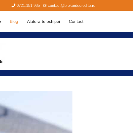
0721.151.985
contact@brokerdecredite.ro
e
Blog
Alatura-te echipei
Contact